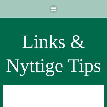
Videre
til
indhold
Links &
Nyttige Tips